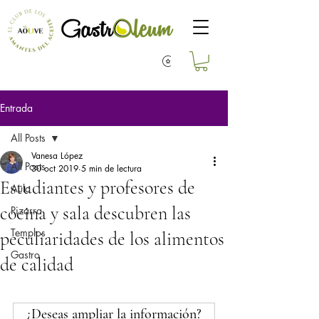
Entrada
All Posts
Vanesa López
All Posts
30 oct 2019
5 min de lectura
Estudiantes y profesores de
Aula
cocina y sala descubren las
Pizarra
Templos
peculiaridades de los alimentos
Gastro
de calidad
¿Deseas ampliar la información?