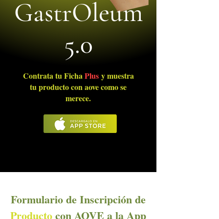
GastrOleum
5.0
Contrata tu Ficha
Plus
y muestra
tu producto con aove como se
merece.
Formulario de Inscripción de
Producto
con AOVE a la App