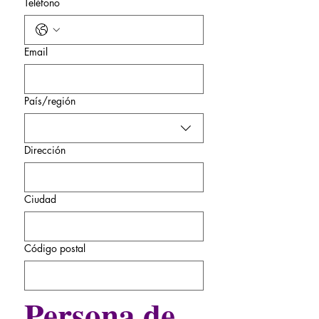
Teléfono
Email
Dirección de varias líneas
País/región
Dirección
Ciudad
Código postal
Persona de 