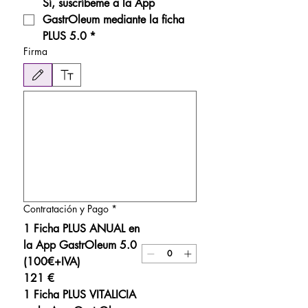
Sí, suscríbeme a la App 
GastrOleum mediante la ficha 
PLUS 5.0
*
Firma
Modo de dibujo seleccionado. Para dibujar, necesitas un mouse o un panel táctil. Usa la fu
Contratación y Pago
*
1 Ficha PLUS ANUAL en
la App GastrOleum 5.0
(100€+IVA)
121 €
1 Ficha PLUS VITALICIA