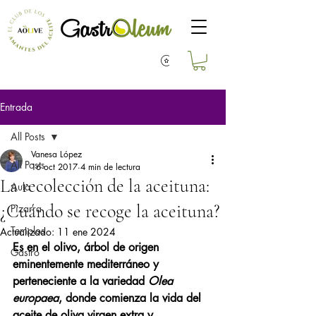
Entrada
All Posts
Vanesa López
All Posts
16 oct 2017
4 min de lectura
La recolección de la aceituna:
Aula
¿Cuándo se recoge la aceituna?
Pizarra
Templos
Actualizado:
11 ene 2024
Es en el olivo, árbol de origen 
Gastro
eminentemente mediterráneo y 
perteneciente a la variedad 
Olea 
europaea
, donde comienza la vida del 
aceite de oliva virgen extra y, 