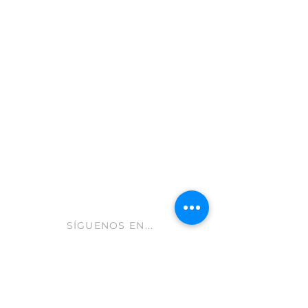
Moratalla 30440
Murcia - España
info@gastroleum.com
CLUB AOLIVE
Ayuda FAQ
Envíos y devoluciones
Aviso Legal
Política de cookies
hola@aolive.club
SÍGUENOS EN...