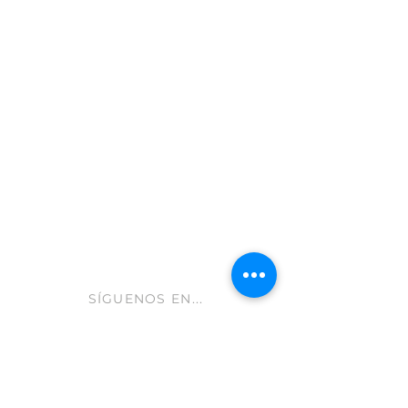
Moratalla 30440
Murcia - España
info@gastroleum.com
CLUB AOLIVE
Ayuda FAQ
Envíos y devoluciones
Aviso Legal
Política de cookies
hola@aolive.club
SÍGUENOS EN...