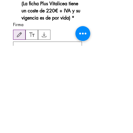
(La ficha Plus Vitalicea tiene 
un coste de 220€ + IVA y su 
vigencia es de por vida)
*
Firma
Modo de dibujo seleccionado. Para dibujar, necesitas un mouse o un panel táctil. Usa la 
Subir Perfil organoléptico
Subir Perfil organoléptico
Describe las notas sensoriales o perfil 
de tu aove, si no lo ha contratado con 
GastrOleum.