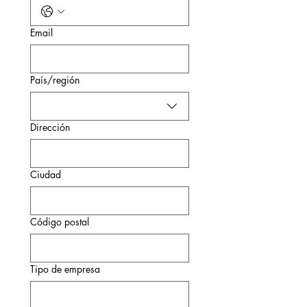
Email
Dirección de varias líneas
País/región
Dirección
Ciudad
Código postal
Tipo de empresa