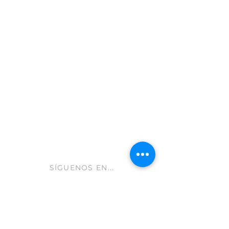
Moratalla 30440
Murcia - España
info@gastroleum.com
CLUB AOLIVE
Ayuda FAQ
Envíos y devoluciones
Aviso Legal
Política de cookies
hola@aolive.club
SÍGUENOS EN...