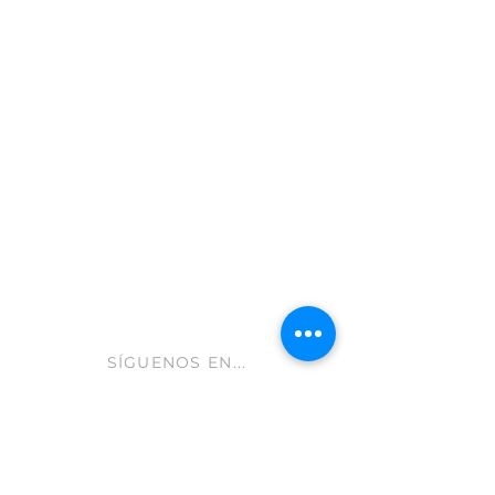
Moratalla 30440
Murcia - España
info@gastroleum.com
CLUB AOLIVE
Ayuda FAQ
Envíos y devoluciones
Aviso Legal
Política de cookies
hola@aolive.club
SÍGUENOS EN...