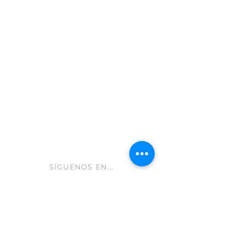
Moratalla 30440
Murcia - España
info@gastroleum.com
CLUB AOLIVE
Ayuda FAQ
Envíos y devoluciones
Aviso Legal
Política de cookies
hola@aolive.club
SÍGUENOS EN...