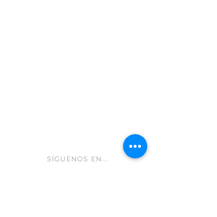
Moratalla 30440
Murcia - España
info@gastroleum.com
CLUB AOLIVE
Ayuda FAQ
Envíos y devoluciones
Aviso Legal
Política de cookies
hola@aolive.club
SÍGUENOS EN...