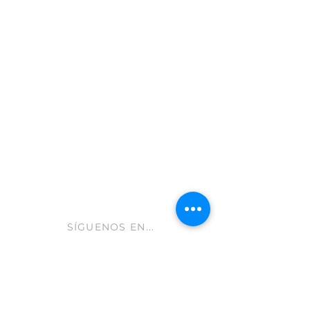
Moratalla 30440
Murcia - España
info@gastroleum.com
CLUB AOLIVE
Ayuda FAQ
Envíos y devoluciones
Aviso Legal
Política de cookies
hola@aolive.club
SÍGUENOS EN...