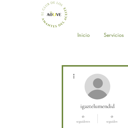
Inicio
Servicios
Más acciones
igaztelumendid
0
0
seguidores
seguidos