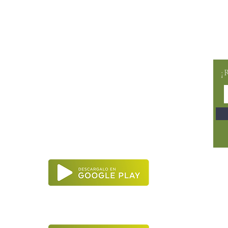
CLUB AOLIVE
¡
Ayuda FAQ
Envíos y devoluciones
Aviso Legal
Política de cookies
hola@aolive.club