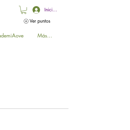
Iniciar sesión
Ver puntos
ademiAove
Más…