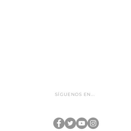
GASTROLEUM SL
Carretera de Caravaca 50
Moratalla 30440
Murcia - España
info@gastroleum.com
SÍGUENOS EN...