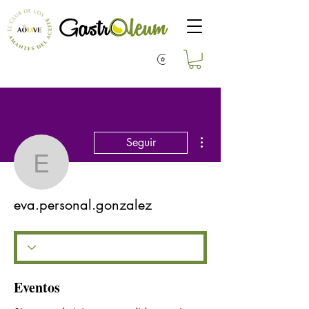
Más acciones
Seguir
eva.personal.gonzalez
eva.personal.gonzalez
Eventos