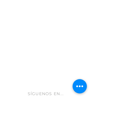
Moratalla 30440
Murcia - España
info@gastroleum.com
CLUB AOLIVE
Ayuda FAQ
Envíos y devoluciones
Aviso Legal
Política de cookies
hola@aolive.club
SÍGUENOS EN...