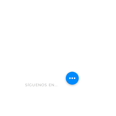
Moratalla 30440
Murcia - España
info@gastroleum.com
CLUB AOLIVE
Ayuda FAQ
Envíos y devoluciones
Aviso Legal
Política de cookies
hola@aolive.club
SÍGUENOS EN...