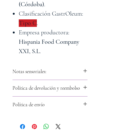
(Córdoba)
.
Clasificación GastrOleum:
Tipo C
.
Empresa productora:
Hispania Food Company
XXI, S.L
.
Notas sensoriales:
Zumos de aceitunas que en
Política de devolución y reembolso
nariz presentan un frutado
verde con marcada presencia
Política de envío
de tallo y vegetales donde
destaca el tomate.
En boca es persistente con