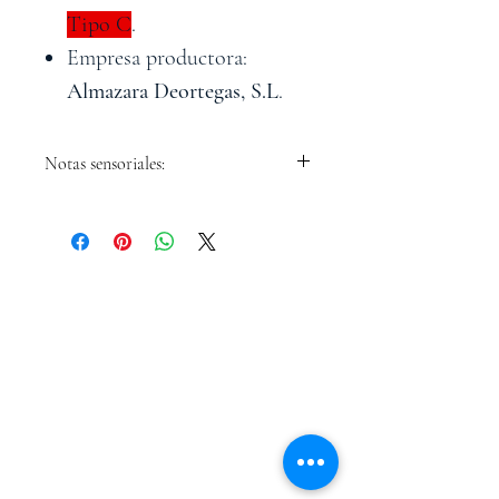
Tipo
C
.
Empresa productora:
Almazara Deortegas, S.L
.
Notas sensoriales:
Aceite frutal que se caracteriza
por la presencia de macedonia
de frutas donde destaca la
pera, además de las hierbas
GASTROLEUM SL
aromáticas. Equilibrado en
boca.
Carretera de Caravaca 50
Moratalla 30440
Murcia - España
info@gastroleum.com