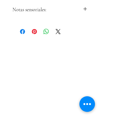
Notas sensoriales:
Aceite con presencia de notas
herbáceas con frutos maduro,
plátano y almendra. Notas de
té y camomila con final de
GASTROLEUM SL
plátano verde en boca.
Carretera de Caravaca 50
Moratalla 30440
Murcia - España
info@gastroleum.com
CLUB AOLIVE
Ayuda FAQ
Envíos y devoluciones
Aviso Legal