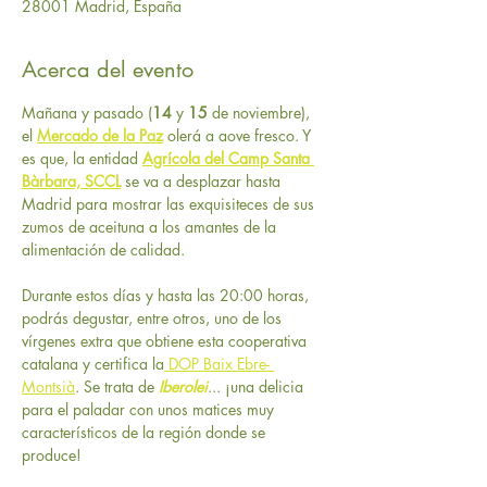
28001 Madrid, España
Acerca del evento
Mañana y pasado (
14
 y 
15 
de noviembre), 
el 
Mercado de la Paz
 olerá a aove fresco. Y 
es que, la entidad 
Agrícola del Camp Santa 
Bàrbara, SCCL
 se va a desplazar hasta 
Madrid para mostrar las exquisiteces de sus 
zumos de aceituna a los amantes de la 
alimentación de calidad.
Durante estos días y hasta las 20:00 horas, 
podrás degustar, entre otros, uno de los 
vírgenes extra que obtiene esta cooperativa 
catalana y certifica la
 DOP Baix Ebre- 
Montsià
. Se trata de 
Iberolei
... ¡una delicia 
para el paladar con unos matices muy 
característicos de la región donde se 
produce! 