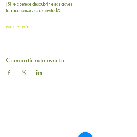
¡Si te apetece descubrir estos aoves 
tarraconenses, estás invitad@! 
Mostrar más
Compartir este evento
GASTROLEUM SL
Carretera de Caravaca 50
Moratalla 30440
Murcia - España