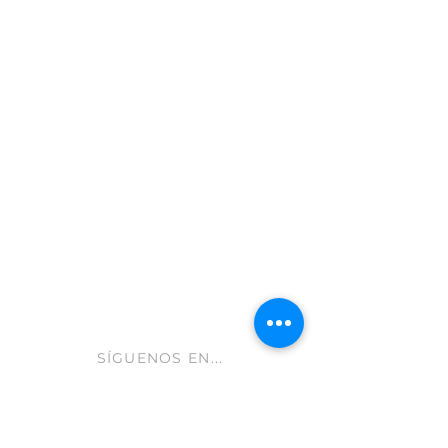
Carretera de Caravaca 50
Moratalla 30440
Murcia - España
info@gastroleum.com
CLUB AOLIVE
Ayuda FAQ
Envíos y devoluciones
Aviso Legal
Política de cookies
hola@aolive.club
SÍGUENOS EN...