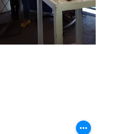
GASTROLEUM SL
Carretera de Caravaca 50
Moratalla 30440
Murcia - España
info@gastroleum.com